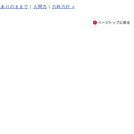
« ありのままで
|
人間力
|
六科六行 »