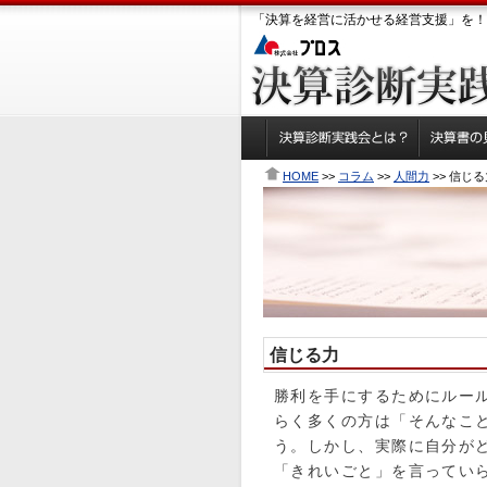
「決算を経営に活かせる経営支援」を！
HOME
>>
コラム
>>
人間力
>> 信じ
信じる力
勝利を手にするためにルー
らく多くの方は「そんなこ
う。しかし、実際に自分が
「きれいごと」を言ってい