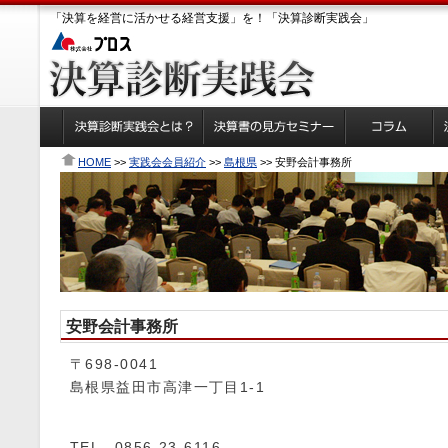
「決算を経営に活かせる経営支援」を！「決算診断実践会」
HOME
>>
実践会会員紹介
>>
島根県
>> 安野会計事務所
安野会計事務所
〒698-0041
島根県益田市高津一丁目1-1
TEL 0856-23-6116