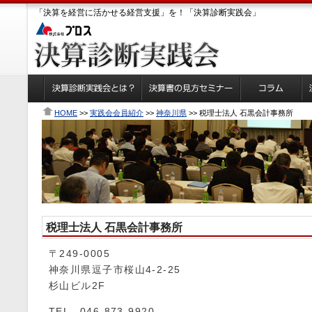
「決算を経営に活かせる経営支援」を！「決算診断実践会」
HOME
>>
実践会会員紹介
>>
神奈川県
>> 税理士法人 石黒会計事務所
税理士法人 石黒会計事務所
〒249-0005
神奈川県逗子市桜山4-2-25
杉山ビル2F
TEL 046-873-9920